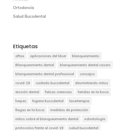
Ortodoncia
Salud Bucodental
Etiquetas
aftas
aplicaciones del láser
blanqueamiento
Blanqueamiento dental
blanqueamiento dental casero
blanqueamiento dental profesional
consejos
covid-19
cuidado bucodental
desmintiendo mitos
erosión dental
falsas creencias
heridas en la boca
herpes
higiene bucodental
laserterapia
llagas en la boca
medidas de protección
mitos sobre el blanqueamiento dental
odontología
protocolos frente al covid-19
salud bucodental