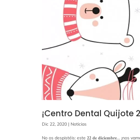
¡Centro Dental Quijote 2
Dic 22, 2020
|
Noticias
No os despistéis: este 𝟐𝟐 𝐝𝐞 𝐝𝐢𝐜𝐢𝐞𝐦𝐛𝐫𝐞… 