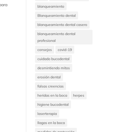
 para
blanqueamiento
Blanqueamiento dental
blanqueamiento dental casero
blanqueamiento dental
profesional
consejos
covid-19
cuidado bucodental
desmintiendo mitos
erosión dental
falsas creencias
heridas en la boca
herpes
higiene bucodental
laserterapia
llagas en la boca
medidas de protección